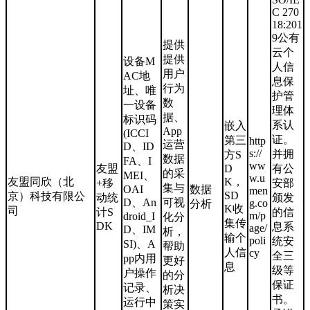
C 270
18:201
9公有
提供
云个
提供
设备M
人信
用户
AC地
息保
行为
址、唯
护管
数
一设备
理体
据、
标识码
系认
嵌入
App
(ICCI
证。
第三
http
运营
D、ID
s://
并拥
方S
数据
FA、I
ww
友盟
D
有公
的采
MEI、
w.u
友盟同欣（北
K，
+移
安部
集与
OAI
数据
men
SD
京）科技有限公
动统
颁发
D、An
可视
g.co
分析
K收
司
计S
的信
m/p
droid_I
化分
集传
DK
息系
age/
D、IM
析，
输个
poli
统安
SI)、A
帮助
人信
cy
全三
pp内用
更好
息
级等
户操作
的分
保证
记录、
析决
书。
运行中
策实