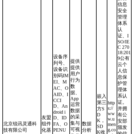
信息
安全
管理
体系
认
证、I
SO/IE
C 270
18:201
设备序
9公有
提供
列号、
云个
提供
设备识
人信
用户
别码IM
息保
行为
EI、M
护管
数
AC、O
理体
据、
AID、I
系认
嵌入
App
CCI
证。
第三
http
运营
D、An
s://
并拥
方S
数据
droid i
ww
D
有公
的采
友盟
D、ID
w.u
K，
安部
集与
北京锐讯灵通科
组件
数据
FA、O
men
SD
颁发
可视
g.co
技有限公司
化基
PENU
分析
K收
的信