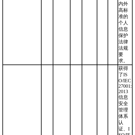
内外
高标
准的
个人
信息
保护
法律
法规
要
求。
获得
了IS
O/IEC
27001:
2013
信息
安全
管理
体系
认
证、I
SO/IE