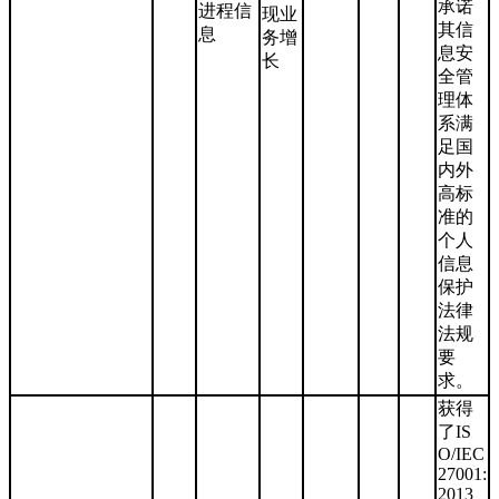
承诺
进程信
现业
其信
息
务增
息安
长
全管
理体
系满
足国
内外
高标
准的
个人
信息
保护
法律
法规
要
求。
获得
了IS
O/IEC
27001:
2013