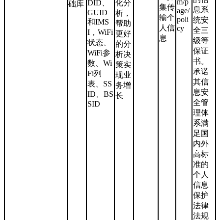
m/p
DID、
化分
础库
集传
息系
age/
GUID
析，
输个
poli
统安
和IMS
帮助
人信
cy
全三
I，WiFi
更好
息
级等
状态、
的分
保证
WiFi参
析决
书。
数、Wi
策实
承诺
Fi列
现业
其信
表、SS
务增
息安
ID、BS
长
全管
SID
理体
系满
足国
内外
高标
准的
个人
信息
保护
法律
法规