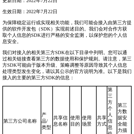
更新日期：2022年7月22日
生效日期：2022年7月22日
为保障稳定运行或实现相关功能，我们可能会接入由第三方提
供的软件开发包（SDK）实现前述目的。我们会对合作方获
取个人信息的SDK进行严格的安全监测，以保护您的个人信
息安全。
我们对接入的相关第三方SDK在以下目录中列明。您可以通
过相关链接查看第三方的数据使用和保护规则。请注意，第三
方SDK可能由于版本升级、策略调整等原因导致其个人信息
处理类型发生变化，请以其公示的官方说明为准。以下是我们
接入的主要的第三方SDK的信息：
第
三
方
第三
个
方数
产
人
共享信
使用
使用
共享
据安
第三方公司名称
品/
信
息名称
目的
场景
方式
全能
类型
息
力描
处