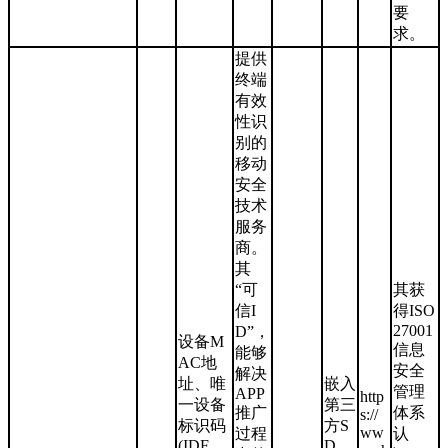
要
求。
提供
终端
有效
性识
别的
移动
安全
技术
服务
商。
其
“可
其获
信I
得ISO
27001
D”，
设备M
信息
能够
AC地
安全
解决
址、唯
嵌入
管理
APP
http
一设备
第三
推广
体系
s://
标识码
方S
ww
过程
认
(IDF
D