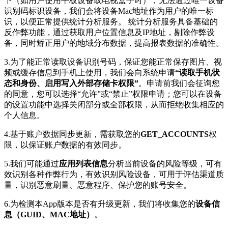
下（如用户使用平板设备或电视盒子时），无法通过唯一设备
识别码标识设备，我们会将设备Mac地址作为用户的唯一标
识，以便正常提供统计分析服务。 统计分析服务具备基础的
反作弊功能，通过获取用户位置信息及IP地址，剔除作弊设
备，同时矫正用户的地域分布数据，提高报表数据的准确性。
3.为了能正常读取设备识别号码，保证您能正常保存图片、视
频或缓存信息到手机上使用，我们会向系统申请
“读取手机状
态和身份、启用写入外部存储卡权限”
。申请前我们会征询您
的同意，您可以选择“允许”或“禁止”权限申请；您可以在设备
的设置功能中选择关闭部分或全部权限，从而拒绝收集相应的
个人信息。
4.基于账户数据同步更新，需获取您的
GET_ACCOUNTS
权
限，以保证账户数据的有效同步。
5.我们可能通过
应用列表信息
分析当前设备的风险等级，可有
效识别各种作弊行为，有效识别风险设备，可用于评估渠道质
量，识别恶意刷量、恶意程序、保护您的账号安全。
6.为检测本App版本是否有升级更新，我们将收集您的
设备信
息（GUID、MAC地址）
。