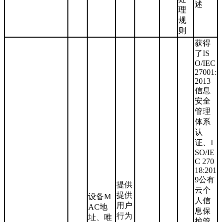
述
理
规
则
获得
了IS
O/IEC
27001:
2013
信息
安全
管理
体系
认
证、I
SO/IE
C 270
18:201
9公有
提供
云个
提供
设备M
人信
用户
AC地
息保
行为
址、唯
护管