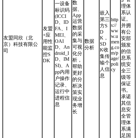
数
一设备
理体
据、
标识码
系认
嵌入
App
(ICCI
证。
第三
http
运营
D、ID
s://
并拥
方S
数据
友盟
FA、I
ww
D
有公
的采
+应
MEI、
w.u
友盟同欣（北
K，
安部
集与
OAI
数据
用性
men
SD
京）科技有限公
颁发
D、An
可视
g.co
分析
能监
K收
司
的信
m/p
droid_I
化分
控S
集传
息系
age/
D、IM
析，
DK
输个
poli
统安
SI)、A
帮助
人信
cy
全三
pp内用
更好
息
级等
户操作
的分
保证
记录、
析决
书。
运行中
策实
承诺
进程信
现业
其信
息
务增
息安
长
全管
理体
系满
足国