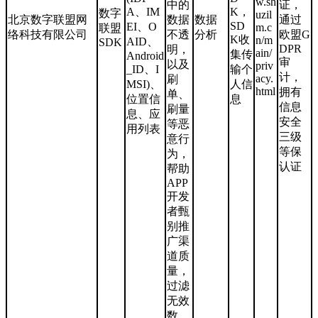
w.sh
中的
证，
A、IM
K，
数字
uzil
北京数字联盟网
数据
数据
通过
SD
EI、O
m.c
联盟
络科技有限公司
不透
分析
欧盟G
K收
n/m
AID、
SDK
DPR
明，
ain/
集传
Android
审
以及
priv
_ID、I
输个
计，
acy.
刷
MSI)、
人信
html
拥有
单、
位置信
息
信息
刷量
息、应
安全
等恶
用列表
三级
意行
等保
为，
认证
帮助
APP
开发
者甄
别推
广渠
道质
量，
过滤
无效
数