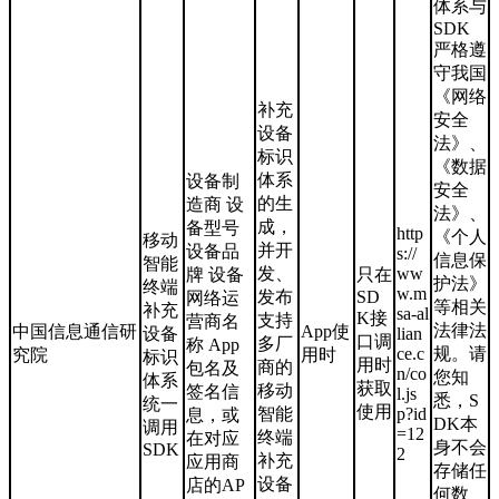
体系与
SDK
严格遵
守我国
《网络
补充
安全
设备
法》、
标识
《数据
体系
设备制
安全
的生
造商 设
法》、
成，
备型号
http
《个人
移动
并开
设备品
s://
信息保
智能
发、
ww
牌 设备
只在
护法》
终端
w.m
发布
SD
网络运
等相关
补充
sa-al
K接
支持
营商名
法律法
中国信息通信研
App使
设备
lian
口调
多厂
称 App
ce.c
规。请
究院
用时
标识
用时
商的
包名及
n/co
您知
体系
获取
移动
签名信
l.js
悉，S
统一
使用
智能
p?id
息，或
DK本
调用
=12
终端
在对应
身不会
SDK
2
补充
应用商
存储任
设备
店的AP
何数