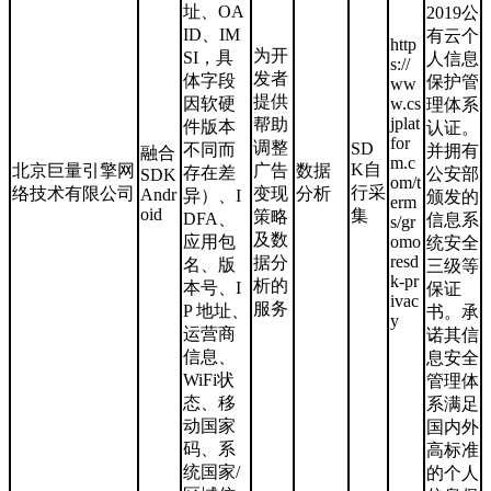
址、OA
2019公
ID、IM
有云个
http
为开
SI，具
人信息
s://
发者
体字段
保护管
ww
提供
因软硬
w.cs
理体系
jplat
帮助
件版本
认证。
for
调整
SD
不同而
并拥有
融合
m.c
K自
北京巨量引擎网
广告
数据
存在差
公安部
SDK
om/t
行采
络技术有限公司
变现
分析
Andr
异）、I
颁发的
erm
oid
集
策略
DFA、
信息系
s/gr
及数
应用包
omo
统安全
resd
据分
名、版
三级等
k-pr
析的
本号、I
保证
ivac
服务
P 地址、
书。承
y
运营商
诺其信
信息、
息安全
WiFi状
管理体
态、移
系满足
动国家
国内外
码、系
高标准
统国家/
的个人