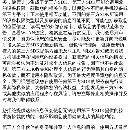
务，健康走步集成了第三方SDK。第三方SDK可能会调用您
的设备权限、获取您的相关信息，以便您在不同的手机设备或
第三方平台上正常使用相应功能。不同的第三方SDK所调用
的设备权限类型以及所获得的信息可能不同，可能包括获取您
的位置信息、读/写您的外部存储卡、读取您的手机状态和身
份、查看WLAN连接、检索正在运行的应用。我们会尽到审
慎义务，努力保障您的信息安全，尽可能及时更新并向您说明
所接入第三方SDK的最新情况。 但也请您理解：健康走步所
接入的第三方SDK提供方如未及时主动向我方告知或未被我
方检测出存在调用您的设备权限、获取您的相关信息的情况，
可能会被认为不涉及对您个人信息的收集，因而也不在此说
明。第三方SDK收集和处理个人信息的行为遵循其自身的隐
私条款，而不适用本隐私政策。为了最大程度保障您的信息安
全，我们强烈建议您在使用任何第三方SDK的服务前先行查
看其隐私条款。为保障您的合法权益，如您发现第三方SDK
或其他类似的应用程序存在风险，请您立即停止相关操作并及
时与我们取得联系。
您拒绝提供这些信息仅会使您无法使用第三方SDK提供的技
术所搭载的功能，但不影响您使用健康走步的其他功能。
第三方合作伙伴的身份和共享个人信息的目的、使用方式及类