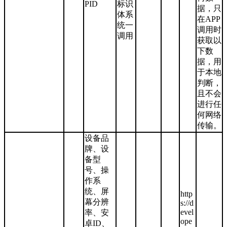
PID
标识
据，只
体系
在APP
统一
调用时
调用
获取以
下数
据，用
于本地
判断，
且不会
进行任
何网络
传输。
设备品
牌、设
备型
号、操
作系
统、屏
http
幕分辨
s://d
evel
率、安
ope
卓ID、