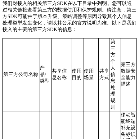
我们对接入的相关第三方SDK在以下目录中列明。您可以通
过相关链接查看第三方的数据使用和保护规则。请注意，第三
方SDK可能由于版本升级、策略调整等原因导致其个人信息
处理类型发生变化，请以其公示的官方说明为准。以下是我们
接入的主要的第三方SDK的信息：
第
三
方
个
第三方
产
人
共享信
使用
使用
共享
数据安
第三方公司名称
品/
信
息名称
目的
场景
方式
全能力
类型
息
描述
处
理
规
则
移动智
能终端
补充设
备标识