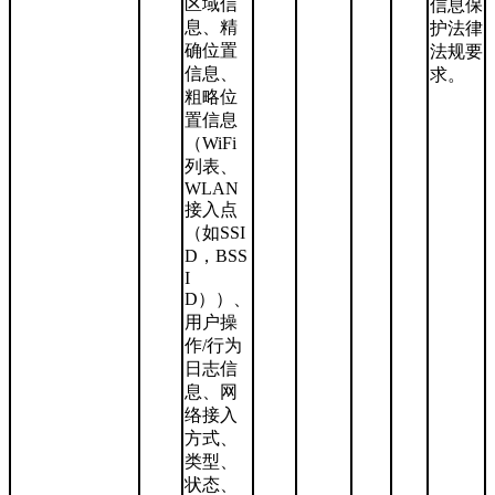
区域信
信息保
息、精
护法律
确位置
法规要
信息、
求。
粗略位
置信息
（WiFi
列表、
WLAN
接入点
（如SSI
D，BSS
I
D））、
用户操
作/行为
日志信
息、网
络接入
方式、
类型、
状态、