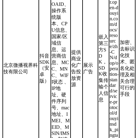
r.op
OAID、
en-d
操作系
ouyi
统版
n.co
本、CP
m/d
ocs/
U信息、
reso
国家/区
嵌入
urc
加密、
域信
第三
e/zh
去标识
息、运
方S
-C
提供
化技
抖音
营商信
D
N/d
商业
K，
术、匿
SDK
息、MC
op/o
北京微播视界科
化广
展示
（安
SD
名化处
pera
C、MN
技有限公司
告投
广告
K收
tion-
卓
理及相
C、WIF
放资
stan
集传
版）
关合理
I状态 、
源
dar
输个
可行的
IP地
d/se
人信
手段
址、硬
rvic
息
件序列
e-pr
otoc
号、mac
ol/d
地址、I
ouyi
MEI、M
nsd
EID、M
k_pi
SIN/IMS
ngta