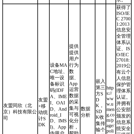
获得了
ISO/IE
C 2700
1:2013
信息安
全管理
体系认
提供
证、IS
提供
O/IEC
用户
27018:
设备MA
行为
2019公
C地址、
数
有云个
唯一设
据、
人信息
嵌入
App
备标识
保护管
第三
http
运营
码(IDF
理体系
s://
方S
数据
A、IME
认证。
ww
友盟
D
的采
I、OAI
并拥有
w.u
友盟同欣（北
K，
+移
集与
数据
D、And
men
公安部
SD
京）科技有限公
动统
可视
g.co
roid_I
分析
颁发的
K收
司
计S
m/p
D、IMS
化分
信息系
集传
DK
age/
I)、App
析，
统安全
输个
poli
内用户
帮助