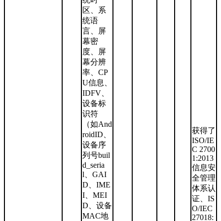
区、系
统语
言、屏
幕密
度、屏
幕分辨
率、CP
U信息、
IDFV、
设备标
识符
（如And
获得了
roidID、
ISO/IE
设备序
C 2700
列号buil
1:2013
d_seria
信息安
l、GAI
全管理
D、IME
体系认
I、MEI
证、IS
D、设备
O/IEC
MAC地
27018: