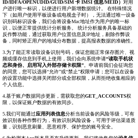
ID/IDFA/OPENUDID/GUID/SIM 卡 IMSI 信息/MEID）
对用
户进行唯一标识，以便进行用户新增数据统计。 在特殊情况
下（如用户使用平板设备或电视盒子时），无法通过唯一设备
识别码标识设备，我们会将设备Mac地址作为用户的唯一标
识，以便正常提供统计分析服务。 统计分析服务具备基础的
反作弊功能，通过获取用户位置信息及IP地址，剔除作弊设
备，同时矫正用户的地域分布数据，提高报表数据的准确性。
3.为了能正常读取设备识别号码，保证您能正常保存图片、视
频或缓存信息到手机上使用，我们会向系统申请
“读取手机状
态和身份、启用写入外部存储卡权限”
。申请前我们会征询您
的同意，您可以选择“允许”或“禁止”权限申请；您可以在设备
的设置功能中选择关闭部分或全部权限，从而拒绝收集相应的
个人信息。
4.基于账户数据同步更新，需获取您的
GET_ACCOUNTS
权
限，以保证账户数据的有效同步。
5.我们可能通过
应用列表信息
分析当前设备的风险等级，可有
效识别各种作弊行为，有效识别风险设备，可用于评估渠道质
量，识别恶意刷量、恶意程序、保护您的账号安全。