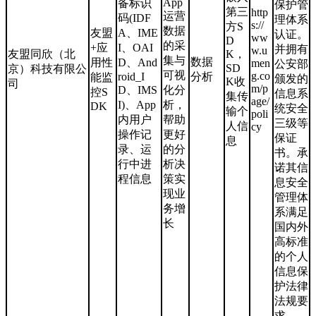
App
备标识
保护管
第三
http
运营
码(IDF
理体系
s://
方S
数据
友盟
A、IME
认证。
ww
D
的采
+应
I、OAI
并拥有
w.u
友盟同欣（北
K，
集与
数据
用性
D、And
men
公安部
SD
京）科技有限公
可视
g.co
roid_I
分析
能监
颁发的
K收
司
m/p
D、IMS
化分
控S
信息系
集传
age/
I)、App
析，
DK
统安全
输个
poli
内用户
帮助
三级等
人信
cy
操作记
更好
保证
息
录、运
的分
书。承
行中进
析决
诺其信
程信息
策实
息安全
现业
管理体
务增
系满足
长
国内外
高标准
的个人
信息保
护法律
法规要
求。