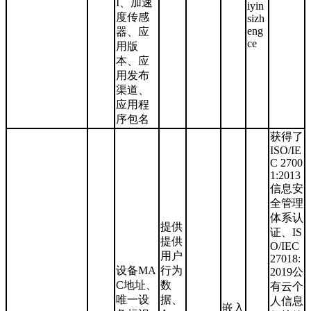
I、加速
iyin
度传感
sizh
eng
器、应
ce
用版
本、应
用发布
渠道、
应用程
序包名
获得了
ISO/IE
C 2700
1:2013
信息安
全管理
体系认
提供
证、IS
提供
O/IEC
用户
27018:
设备MA
行为
2019公
C地址、
数
有云个
唯一设
据、
人信息
嵌入