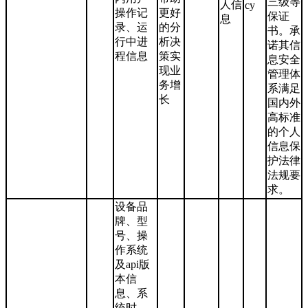
三级等
人信
cy
操作记
更好
保证
息
录、运
的分
书。承
行中进
析决
诺其信
程信息
策实
息安全
现业
管理体
务增
系满足
长
国内外
高标准
的个人
信息保
护法律
法规要
求。
设备品
牌、型
号、操
作系统
及api版
本信
息、系
统时