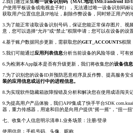
2.我们通过采集
唯一设备识别码（MAC地址/IMEI/android ID/ID
户使用平板设备或电视盒子时），无法通过唯一设备识别码标识
获取用户位置信息及IP地址，剔除作弊设备，同时矫正用户的
3.为了能正常读取设备识别号码，保证您能正常保存图片、视
意，您可以选择“允许”或“禁止”权限申请；您可以在设备的
4.基于账户数据同步更新，需获取您的
GET_ACCOUNTS
权限
5.我们可能通过
应用列表信息
分析当前设备的风险等级，可有
6.为检测本App版本是否有升级更新，我们将收集您的
设备信息
7.为了识别您的设备ID并预防恶意程序及反作弊、提高服务
装的应用信息或运行中的进程信息。
8.为实现软件隐藏箱故障报错及分析和解决您在使用成语闯关
9.为提高用户产品体验，我们APP集成了快手平台SDK com.kuais
器，重力传感器，用途和目的是向用户提供"摇一摇"，"扭一扭
七、收集个人信息明示清单1.业务场景：注册/登录
使用信息：手机号码、头像、昵称