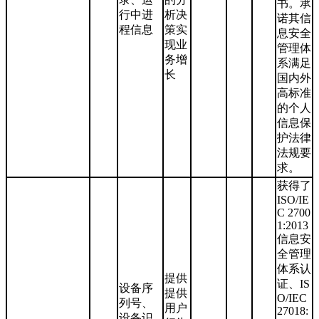
书。承
行中进
析决
诺其信
程信息
策实
息安全
现业
管理体
务增
系满足
长
国内外
高标准
的个人
信息保
护法律
法规要
求。
获得了
ISO/IE
C 2700
1:2013
信息安
全管理
体系认
提供
证、IS
设备序
提供
O/IEC
列号、
用户
27018:
设备识