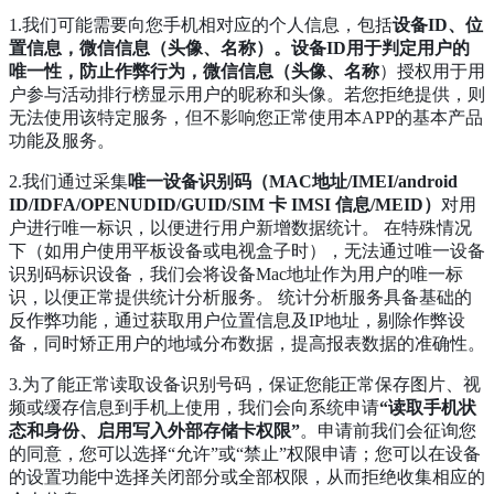
1.我们可能需要向您手机相对应的个人信息，包括
设备ID、位
置信息，微信信息（头像、名称）。设备ID用于判定用户的
唯一性，防止作弊行为，微信信息（头像、名称
）授权用于用
户参与活动排行榜显示用户的昵称和头像。若您拒绝提供，则
无法使用该特定服务，但不影响您正常使用本APP的基本产品
功能及服务。
2.我们通过采集
唯一设备识别码（MAC地址/IMEI/android
ID/IDFA/OPENUDID/GUID/SIM 卡 IMSI 信息/MEID）
对用
户进行唯一标识，以便进行用户新增数据统计。 在特殊情况
下（如用户使用平板设备或电视盒子时），无法通过唯一设备
识别码标识设备，我们会将设备Mac地址作为用户的唯一标
识，以便正常提供统计分析服务。 统计分析服务具备基础的
反作弊功能，通过获取用户位置信息及IP地址，剔除作弊设
备，同时矫正用户的地域分布数据，提高报表数据的准确性。
3.为了能正常读取设备识别号码，保证您能正常保存图片、视
频或缓存信息到手机上使用，我们会向系统申请
“读取手机状
态和身份、启用写入外部存储卡权限”
。申请前我们会征询您
的同意，您可以选择“允许”或“禁止”权限申请；您可以在设备
的设置功能中选择关闭部分或全部权限，从而拒绝收集相应的