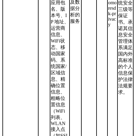
及数
应用包
omo
统安全
resd
据分
名、版
三级等
k-pr
析的
本号、I
保证
ivac
服务
P 地址、
书。承
y
运营商
诺其信
信息、
息安全
WiFi状
管理体
态、移
系满足
动国家
国内外
码、系
高标准
统国家/
的个人
区域信
信息保
息、精
护法律
确位置
法规要
信息、
求。
粗略位
置信息
（WiFi
列表、
WLAN
接入点
（如SSI