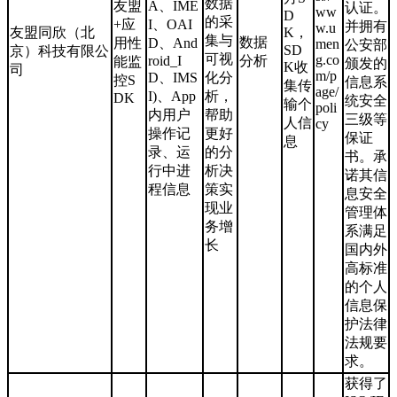
数据
友盟
A、IME
认证。
ww
D
的采
+应
I、OAI
并拥有
w.u
友盟同欣（北
K，
集与
数据
用性
D、And
men
公安部
SD
京）科技有限公
可视
g.co
roid_I
分析
能监
颁发的
K收
司
m/p
D、IMS
化分
控S
信息系
集传
age/
I)、App
析，
DK
统安全
输个
poli
内用户
帮助
三级等
人信
cy
操作记
更好
保证
息
录、运
的分
书。承
行中进
析决
诺其信
程信息
策实
息安全
现业
管理体
务增
系满足
长
国内外
高标准
的个人
信息保
护法律
法规要
求。
获得了