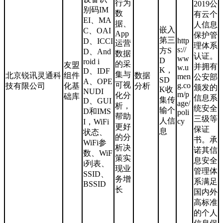
行为
2019公
别码IM
数
有云个
EI、MA
据、
人信息
嵌入
C、OAI
App
保护管
第三
http
D、ICCI
运营
理体系
s://
方S
D、And
数据
认证。
ww
D
roid i
的采
友盟
并拥有
w.u
K，
D、IDF
集与
北京锐讯灵通科
组件
数据
men
公安部
SD
A、OPE
可视
g.co
技有限公司
化基
分析
颁发的
K收
NUDI
m/p
化分
础库
信息系
集传
D、GUI
age/
析，
统安全
输个
D和IMS
poli
帮助
三级等
人信
cy
I，WiFi
更好
保证
息
状态、
的分
书。承
WiFi参
析决
诺其信
数、WiF
策实
息安全
i列表、
现业
管理体
SSID、
务增
系满足
BSSID
长
国内外
高标准
的个人