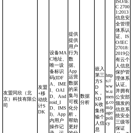
ISO/IE
C 2700
1:2013
信息安
全管理
体系认
提供
证、IS
提供
O/IEC
用户
27018:
设备MA
行为
2019公
C地址、
数
有云个
唯一设
据、
人信息
嵌入
App
备标识
保护管
第三
http
运营
码(IDF
理体系
s://
方S
数据
A、IME
认证。
ww
友盟
D
的采
I、OAI
并拥有
w.u
友盟同欣（北
K，
+移
集与
数据
D、And
men
公安部
SD
京）科技有限公
动统
可视
g.co
roid_I
分析
颁发的
K收
司
计S
m/p
D、IMS
化分
信息系
集传
DK
age/
I)、App
析，
统安全
输个
poli
内用户
帮助
三级等
人信
cy
操作记
更好
保证
息
录、运
的分