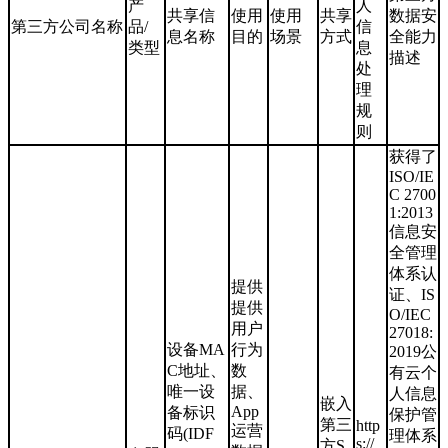
产
人
共享信
使用
使用
共享
数据安
第三方公司名称
品/
信
息名称
目的
场景
方式
全能力
类型
息
描述
处
理
规
则
获得了
ISO/IE
C 2700
1:2013
信息安
全管理
体系认
提供
证、IS
提供
O/IEC
用户
27018:
设备MA
行为
2019公
C地址、
数
有云个
唯一设
据、
人信息
嵌入
App
备标识
保护管
第三
http
运营
码(IDF
理体系
s://
方S