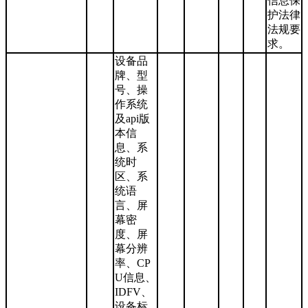
信息保
护法律
法规要
求。
设备品
牌、型
号、操
作系统
及api版
本信
息、系
统时
区、系
统语
言、屏
幕密
度、屏
幕分辨
率、CP
U信息、
IDFV、
设备标