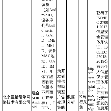
识符
（如And
获得了
roidID、
ISO/IE
设备序
C 2700
列号buil
1:2013
d_seria
信息安
l、GAI
全管理
D、IME
体系认
I、MEI
证、IS
D、设备
O/IEC
MAC地
27018:
址、OA
2019公
ID、IM
有云个
http
为开
SI，具
人信息
s://
发者
体字段
保护管
ww
提供
因软硬
w.cs
理体系
jplat
帮助
件版本
认证。
for
调整
SD
不同而
并拥有
融合
m.c
K自
北京巨量引擎网
广告
数据
存在差
公安部
SDK
om/t
行采
络技术有限公司
变现
分析
Andr
异）、I
颁发的
erm
oid
集
策略
DFA、
信息系
s/gr